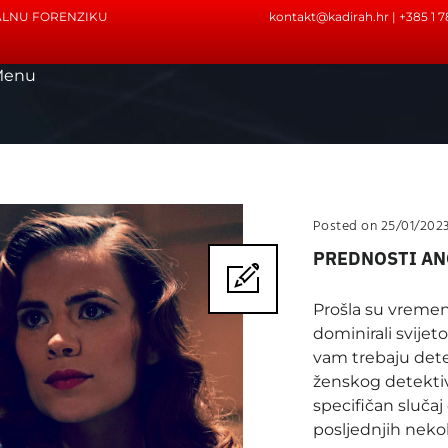
TALNU FORENZIKU
kontakt@kadirah.hr
| +385 1 
Menu
Posted on 25/01/202
PREDNOSTI AN
Prošla su vremen
dominirali svije
vam trebaju dete
ženskog detektiva
specifičan slučaj
posljednjih nekoli