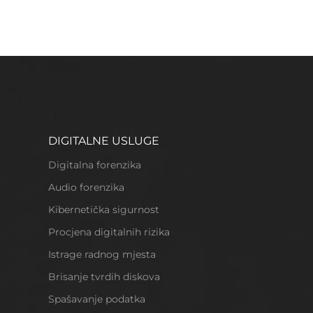
DIGITALNE USLUGE
Digitalna forenzika
Audio forenzika
Kibernetička sigurnost
Procjena digitalnih rizika
Istrage radnog mjesta
Brisanje tvrdih diskova
Spašavanje podatka