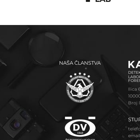
NAŠA ČLANSTVA
DETEK
LABOR
FORE
Ilica 
10000
Broj 
STUP
telef
email