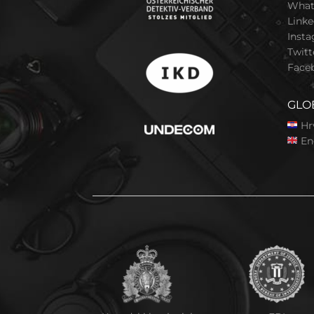
What
Linke
Inst
Twitt
Face
GLO
Hr
En