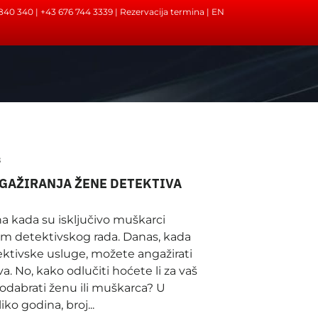
7840 340 | +43 676 744 3339 |
Rezervacija termina
|
EN
3
GAŽIRANJA ŽENE DETEKTIVA
a kada su isključivo muškarci
tom detektivskog rada. Danas, kada
ktivske usluge, možete angažirati
. No, kako odlučiti hoćete li za vaš
 odabrati ženu ili muškarca? U
ko godina, broj...