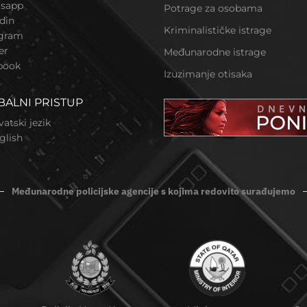
sapp
Potrage za osobama
din
Kriminalističke istrage
agram
er
Međunarodne istrage
book
Izuzimanje otisaka
BALNI PRISTUP
vatski jezik
glish
Međunarodne policijske agencije s kojima redovito surađujemo