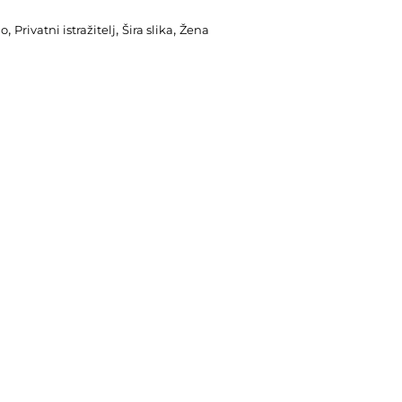
,
,
,
ao
Privatni istražitelj
Šira slika
Žena