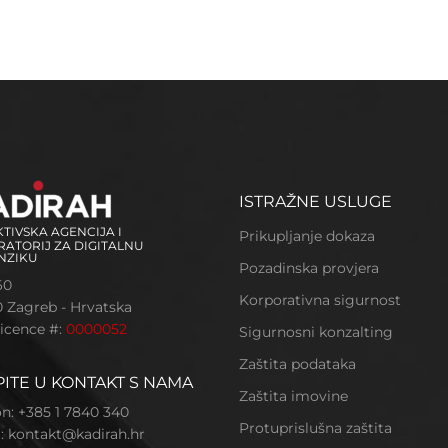
ISTRAŽNE USLUGE
TIVSKA AGENCIJA I
Prikupljanje dokaza
ATORIJ ZA DIGITALNU
NZIKU
Pozadinska provjera
60
Korporativna sigurnost
 Zagreb - Hrvatska
licence #:
0000052
Sigurnosni konzalting
Zaštita podataka
ITE U KONTAKT S NAMA
Zaštita imovine
on: +385 1 7840 340
Protuprislušna zaštita
:
kontakt@kadirah.hr