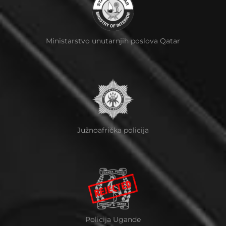
Ministarstvo unutarnjih poslova Qatar
Južnoafrička policija
Policija Ugande