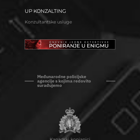
UP KONZALTING
Konzultantske usluge
Međunarodne policijske
agencije s kojima redovito
surađujemo
Kanadski konjanici